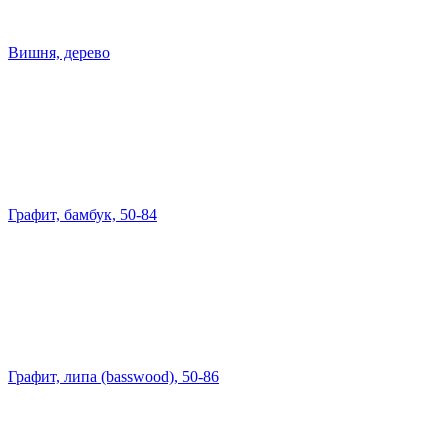
Вишня, дерево
Графит, бамбук, 50-84
Графит, липа (basswood), 50-86