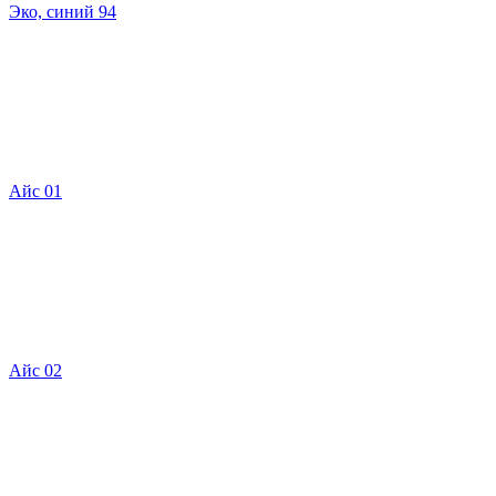
Эко, синий 94
Айс 01
Айс 02